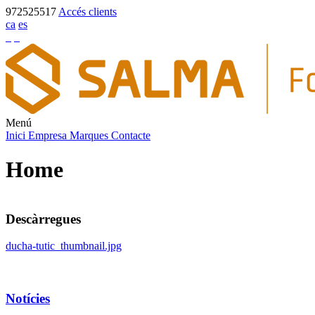
972525517
Accés clients
ca
es
Menú
Inici
Empresa
Marques
Contacte
Home
Descàrregues
ducha-tutic_thumbnail.jpg
Notícies